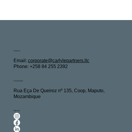
Contacto
Email:
c
orporate@carlylepartners.llc
Phone: +258 84 255 2392
Localização
Rua Eça De Queiroz nº 135, Coop, Maputo,
Mozambique
Siga-nos