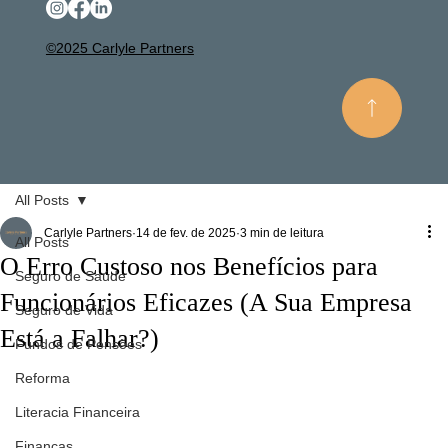
©2025 Carlyle Partners
All Posts
Carlyle Partners
14 de fev. de 2025
3 min de leitura
All Posts
O Erro Custoso nos Benefícios para
Seguro de Saúde
Funcionários Eficazes (A Sua Empresa
Seguro de Vida
Está a Falhar?)
Fundos de Pensões
Reforma
Literacia Financeira
Finanças