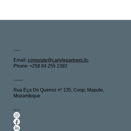
Contacto
Email:
c
orporate@carlylepartners.llc
Phone: +258 84 255 2392
Localização
Rua Eça De Queiroz nº 135, Coop, Maputo,
Mozambique
Siga-nos