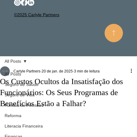
©2025 Carlyle Partners
All Posts
Carlyle Partners
20 de jan. de 2025
3 min de leitura
All Posts
Os Custos Ocultos da Insatisfação dos
Seguro de Saúde
Funcionários: Os Seus Programas de
Seguro de Vida
Benefícios Estão a Falhar?
Fundos de Pensões
Reforma
Literacia Financeira
Finanças