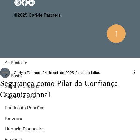
©2025 Carlyle Partners
All Posts
Carlyle Partners
24 de set. de 2025
2 min de leitura
All Posts
Segurança como Pilar da Confiança
Seguro de Saúde
Organizacional
Seguro de Vida
Fundos de Pensões
Reforma
Literacia Financeira
Finanças