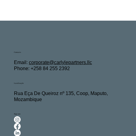
Contacto
Email:
c
orporate@carlylepartners.llc
Phone: +258 84 255 2392
Localização
Rua Eça De Queiroz nº 135, Coop, Maputo,
Mozambique
Siga-nos