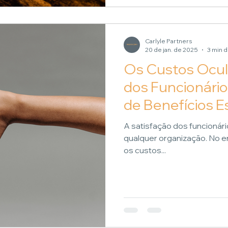
Carlyle Partners
20 de jan. de 2025
3 min d
Os Custos Ocult
dos Funcionári
de Benefícios E
A satisfação dos funcionári
qualquer organização. No 
os custos...