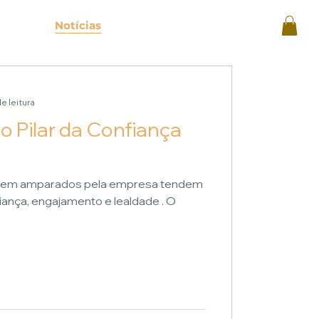
mentos
Notícias
Portal de Apólice
de leitura
 Pilar da Confiança
ntem amparados pela empresa tendem
iança, engajamento e lealdade . O