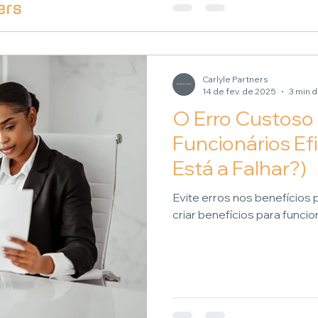
Carlyle Partners
14 de fev. de 2025
3 min d
O Erro Custoso 
Funcionários Ef
Está a Falhar?)
Evite erros nos benefícios
criar benefícios para funcio