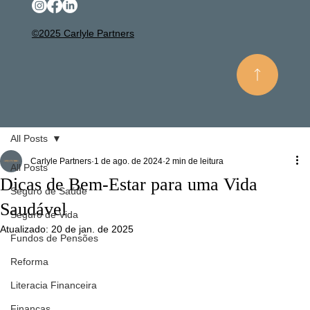
©2025 Carlyle Partners
All Posts
Carlyle Partners
1 de ago. de 2024
2 min de leitura
All Posts
Dicas de Bem-Estar para uma Vida
Seguro de Saúde
Saudável
Seguro de Vida
Atualizado:
20 de jan. de 2025
Fundos de Pensões
Reforma
Literacia Financeira
Finanças