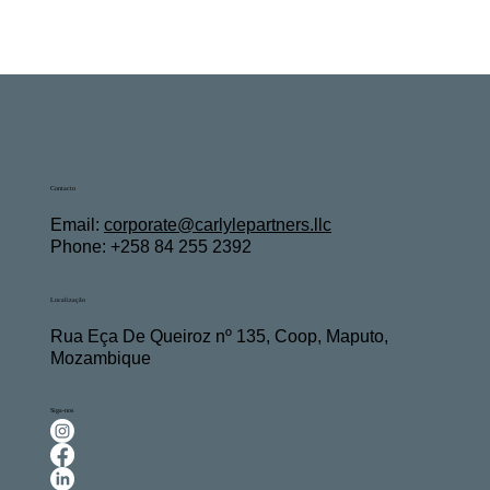
Contacto
Email:
c
orporate@carlylepartners.llc
Phone: +258 84 255 2392
Localização
Rua Eça De Queiroz nº 135, Coop, Maputo,
Mozambique
Siga-nos