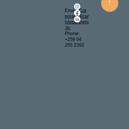
Email:
Cor
porate@car
lylepartners
.llc
Phone:
+258 84
255 2392