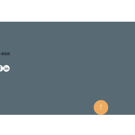
otícias
Portal de Apólice
-nos