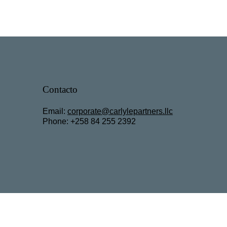
Início
Contacto
Email:
c
orporate@carlylepartners.llc
Phone: +258 84 255 2392