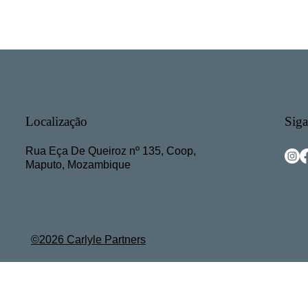
Seguros
Sobre-nós
Contacte-nos
Documentos
N
Siga
Localização
Rua Eça De Queiroz nº 135, Coop,
Maputo, Mozambique
©2026 Carlyle Partners