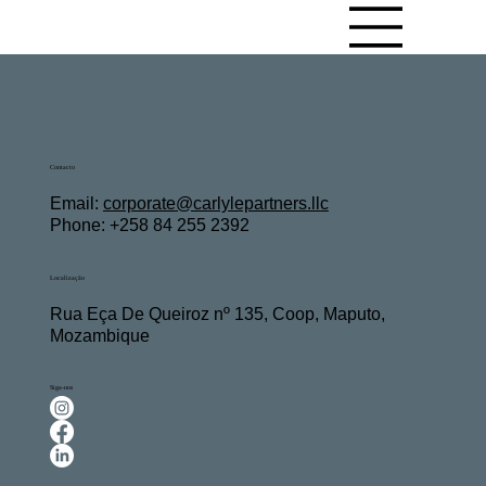
Contacto
Email:
c
orporate@carlylepartners.llc
Phone: +258 84 255 2392
Localização
Rua Eça De Queiroz nº 135, Coop, Maputo,
Mozambique
Siga-nos